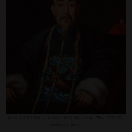
关乔昌（1801-1860），《卢冠恒（茂官）像》。油画，中国，约1841年。
©Anthony J. Hardy。