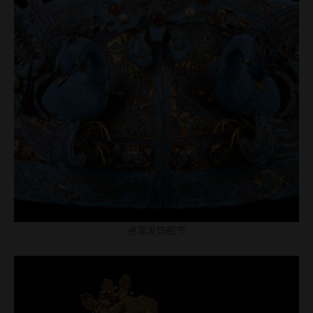
点翠发饰细节