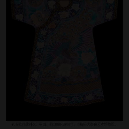
孔雀牡丹纹衬衣，中国，约1880-1908年。©纽约大都会艺术博物馆。