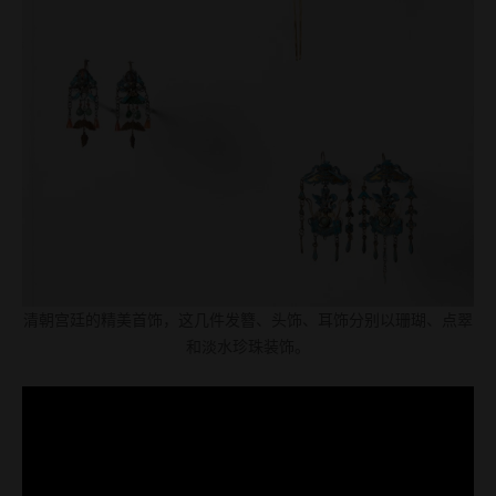
清朝宫廷的精美首饰，这几件发簪、头饰、耳饰分别以珊瑚、点翠
和淡水珍珠装饰。