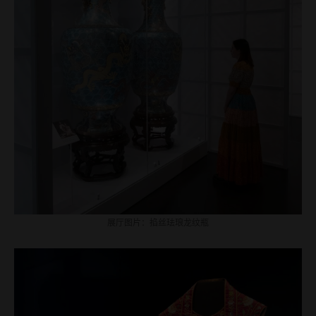
展厅图片：掐丝珐琅龙纹瓶