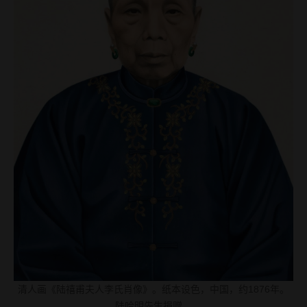
清人画《陆禧甫夫人李氏肖像》。纸本设色，中国，约1876年。
陆哈明先生捐赠。