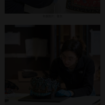
布展图片：氅衣