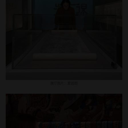
展厅图片：爱园图