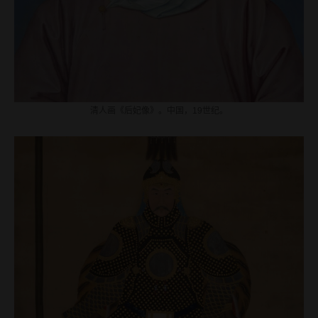
清人画《后妃像》。中国，19世纪。