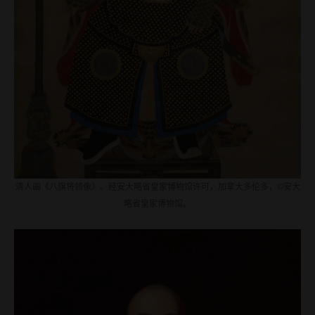
清人画《八旗将领像》。经安大略省皇家博物馆许可，加拿大多伦多，©安大
略省皇家博物馆。