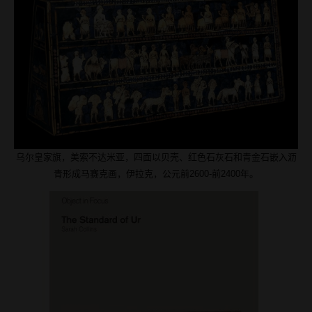
乌尔皇家旗，美索不达米亚，四面以贝壳、红色石灰石和青金石嵌入沥
青形成马赛克画，伊拉克，公元前2600-前2400年。