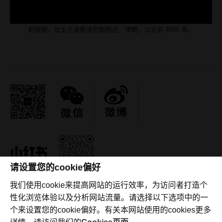
彩绘碗，出土于波斯波利斯附近，伊朗，公元前 4000 年。
请设置您的cookie偏好
我们使用cookie来提高网站的运行效率，为访问者打造个
视频欣赏
博客
常见问答
中文宣传资料
联系我们
性化浏览体验以及分析网站流量。请选择以下选项中的一
个来设置您的cookie偏好。有关本网站使用的cookies更多