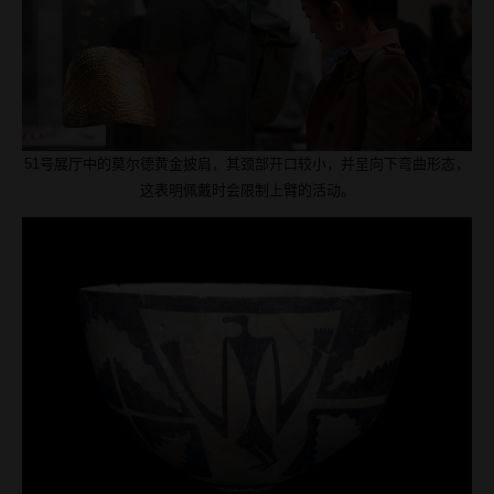
51号展厅中的莫尔德黄金披肩，其颈部开口较小，并呈向下弯曲形态，
这表明佩戴时会限制上臂的活动。