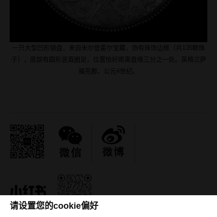
一只大型凹形银盘，来自米尔登霍尔宝藏，饰有珠饰边框（共135颗珠
子），底部有圆形竖直圈足，位置恰好距离盘缘三分之一处。英格兰萨
福克郡，公元4世纪。
请设置您的cookie偏好