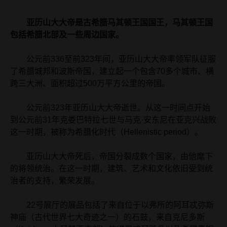
亚历山大大帝是古希腊马其顿王国国王，马其顿王国
包括希腊北部及一些周边国家。
公元前336至前323年间，亚历山大大帝率领军队征服
了希腊城邦和波斯帝国，建立起一个包含70多个城市、横
跨三大洲、面积超过500万平方公里的帝国。
公元前323年亚历山大大帝逝世。从这一时间点开始
到公元前31年克娄巴特拉七世与马克·安东尼在亚克兴战败
这一时期，被称为希腊化时代（Hellenistic period）。
亚历山大大帝死后，帝国分裂成数个国家，由他麾下
的将领统治。在这一时期，建筑、艺术和文化依旧受到统
治者的支持，繁荣发展。
22号展厅的展品包括了来自位于以弗所的阿耳忒弥斯
神庙（古代世界七大奇迹之一）的石鼓，来自克尼多斯