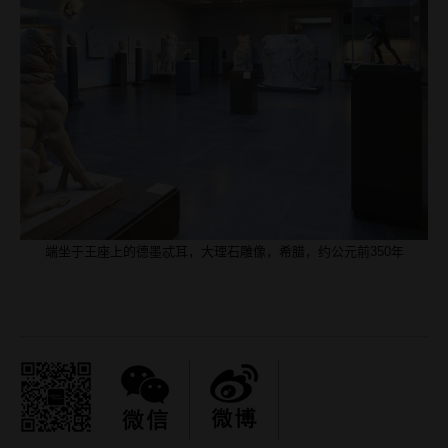
端坐于王座上的德墨忒耳，大理石雕像，希腊，约公元前350年