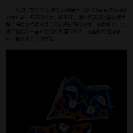
比如，查尔斯·爱德华·耶特爵士（Sir Charles Edward
Yate）是一名英国士兵。1885年，他在阿富汗的赫拉特目
睹了高哈尔绍德清真寺宣礼塔被毁的过程。在废墟中，他
顺手捡起了一些15世纪的釉面砖碎片。这些碎片经过辗
转，最终来到了博物馆。