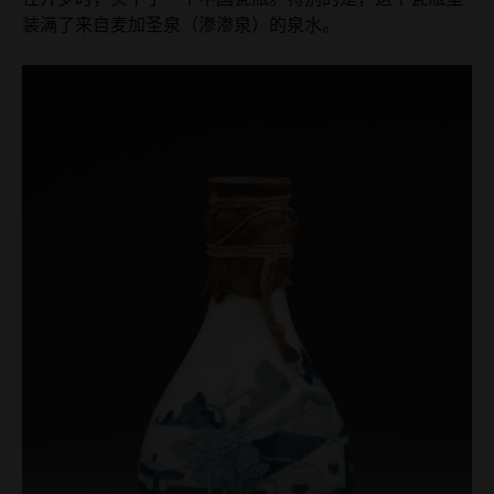
装满了来自麦加圣泉（渗渗泉）的泉水。