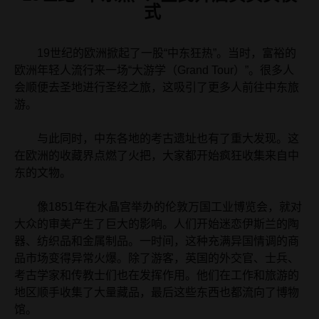
式
19世纪的欧洲掀起了一股“中东狂热”。当时，富裕的
欧洲年轻人流行来一场“大游学（Grand Tour）”。很多人
会顺便去圣地进行圣经之旅，这吸引了更多人前往中东旅
游。
与此同时，中东各地的考古遗址也有了重大发现。这
在欧洲的收藏界点燃了火把，大家都开始疯狂收集来自中
东的文物。
像1851年在水晶宫举办的伦敦万国工业博览会，就对
大众的审美产生了巨大的影响。人们开始迷恋伊斯兰的陶
器、纺织品和金属制品。一时间，这种充满异国情调的商
品市场变得异常火爆。除了游客，英国的外交官、士兵、
考古学家和传教士们也在发挥作用。他们在工作和旅游的
地区顺手收集了大量藏品，最后这些东西也都流向了博物
馆。