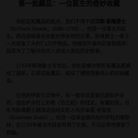
第一批藏品：一位医生的奇妙收藏
说起这批藏品的起点，我们不得不提
汉斯·斯隆爵士
（Sir Hans Sloane，1660–1753）。他是一位著名的医
生，而且超级喜欢收集世界各地的古董。斯隆爵士一辈子
一共收集了大约7.1万件物品。他做这件事的初衷很简单：
就是为了了解并向世人讲述人类的历史故事。
1753年斯隆爵士去世后，他在遗嘱中把所有藏品都捐
给了国家。正是这批藏品，组成了博物馆最核心的初始藏
品。
在他的伊斯兰文物中，有一组非常重要的波斯护身
符。这些护身符上刻着《古兰经》的经文。有趣的是，当
年为斯隆爵士翻译这些经文的人叫苏莱曼·迪亚洛
（Suleiman Diallo）。他是一位来自塞内加尔邦杜的穆斯
林，在1733年被当作奴隶带到了伦敦，不过后来他重获了
自由。