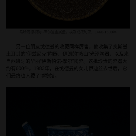
马哈茂德·阿尔-库尔迪金属盘，埃及或叙利亚，1460-1500年
另一位朋友戈德曼的收藏同样厉害。他收集了奥斯曼
土耳其的“伊兹尼克”陶器、伊朗的“喀山”光泽陶器，以及来
自西班牙的华丽“伊斯帕诺-摩尔”陶瓷。这批珍贵的瓷器大
约有600件。1983年，在戈德曼的女儿伊迪丝去世后，它
们最终也入藏了博物馆。