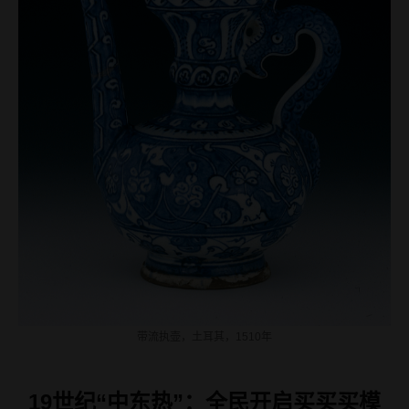
带流执壶，土耳其，1510年
19世纪“中东热”：全民开启买买买模