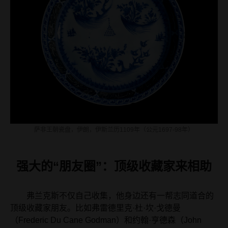
萨非王朝瓷盘，伊朗，伊斯兰历1109年（公元1697-98年）
强大的“朋友圈”：顶级收藏家来相助
弗兰克斯不仅自己收集，他身边还有一帮志同道合的
顶级收藏家朋友。比如弗雷德里克·杜·坎·戈德曼
（Frederic Du Cane Godman）和约翰·亨德森（John